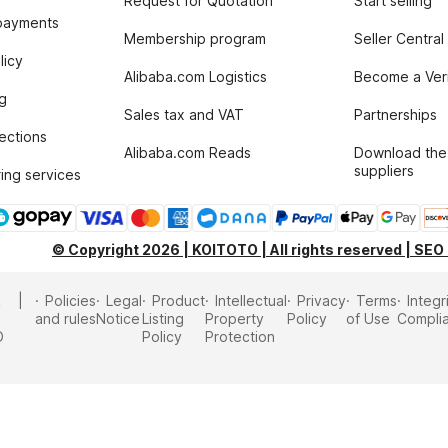
Request for Quotation
Start selling
payments
Membership program
Seller Central
licy
Alibaba.com Logistics
Become a Veri
g
Sales tax and VAT
Partnerships
tections
Alibaba.com Reads
Download the
suppliers
ing services
© Copyright 2026 | KOITOTO | All rights reserved | SEO
R
Policies
Legal
Product
Intellectual
Privacy
Terms
Integr
and rules
Notice
Listing
Property
Policy
of Use
Compli
D
Policy
Protection