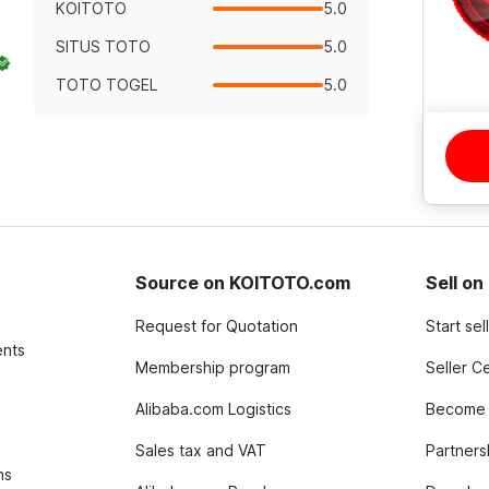
KOITOTO
5.0
SITUS TOTO
5.0
TOTO TOGEL
5.0
Source on KOITOTO.com
Sell o
Request for Quotation
Start sel
ents
Membership program
Seller Ce
Alibaba.com Logistics
Become a
Sales tax and VAT
Partners
ns