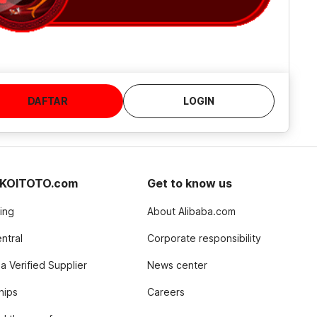
DAFTAR
LOGIN
n KOITOTO.com
Get to know us
ling
About Alibaba.com
ntral
Corporate responsibility
 Verified Supplier
News center
hips
Careers