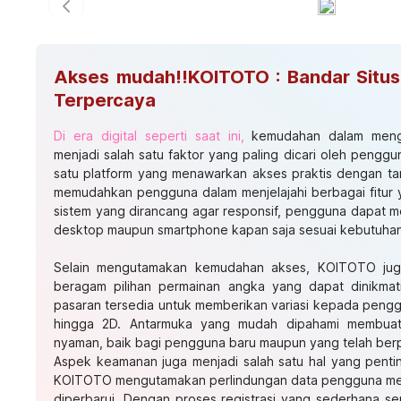
Previous slide
Akses mudah!!KOITOTO : Bandar Situs
Terpercaya
Di era digital seperti saat ini,
kemudahan dalam menga
menjadi salah satu faktor yang paling dicari oleh pengg
satu platform yang menawarkan akses praktis dengan t
memudahkan pengguna dalam menjelajahi berbagai fitur
sistem yang dirancang agar responsif, pengguna dapat m
desktop maupun smartphone kapan saja sesuai kebutuhan
Selain mengutamakan kemudahan akses, KOITOTO juga
beragam pilihan permainan angka yang dapat dinikmati
pasaran tersedia untuk memberikan variasi kepada penggu
hingga 2D. Antarmuka yang mudah dipahami membuat 
nyaman, baik bagi pengguna baru maupun yang telah ber
Aspek keamanan juga menjadi salah satu hal yang pentin
KOITOTO mengutamakan perlindungan data pengguna mela
diperbarui. Dengan proses registrasi yang sederhana s