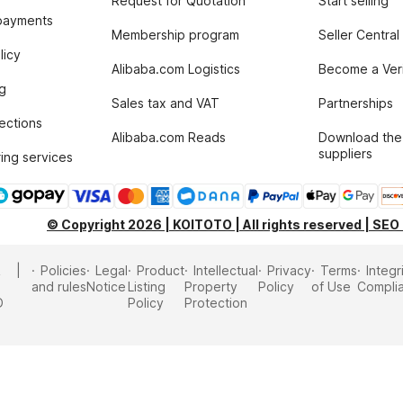
Request for Quotation
Start selling
payments
Membership program
Seller Central
licy
Alibaba.com Logistics
Become a Veri
g
Sales tax and VAT
Partnerships
tections
Alibaba.com Reads
Download the
suppliers
ing services
© Copyright 2026 | KOITOTO | All rights reserved | SEO
R
Policies
Legal
Product
Intellectual
Privacy
Terms
Integr
and rules
Notice
Listing
Property
Policy
of Use
Compli
D
Policy
Protection