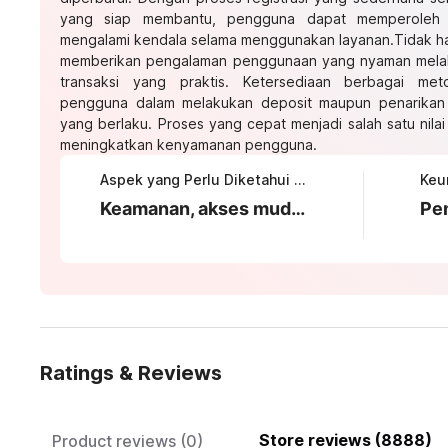
yang siap membantu, pengguna dapat memperoleh i
mengalami kendala selama menggunakan layanan.Tidak h
memberikan pengalaman penggunaan yang nyaman melalui
transaksi yang praktis. Ketersediaan berbagai m
pengguna dalam melakukan deposit maupun penarikan
yang berlaku. Proses yang cepat menjadi salah satu nil
meningkatkan kenyamanan pengguna.
Aspek yang Perlu Diketahui tentang KOITOTO
Keamanan, akses mudah, dan proses login yang transparan
Ratings & Reviews
Store reviews (8888)
Product reviews (0)